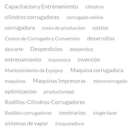
Capacitacion y Entrenamiento
cilindros
cilindros corrugadores
corrugado online
corrugadora
costos
costo de produccion
desarrollos
Costos de Corrugado y Conversión
Desperdicios
descarte
desperdico
entrenamiento
inversión
impresora
Maquina corrugadora
Mantenimiento de Equipos
Maquinas Impresoras
maquinas
microcorrugado
optimizacion
productividad
Rodillos-Cilindros-Corrugadores
seminarios
Rodillos corrugadores
single facer
sistemas de vapor
troqueladora