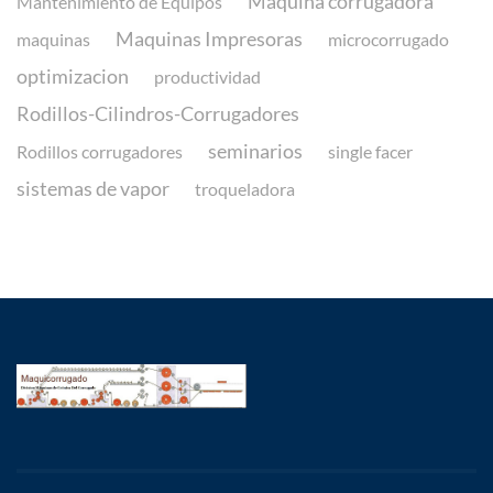
Maquina corrugadora
Mantenimiento de Equipos
Maquinas Impresoras
maquinas
microcorrugado
optimizacion
productividad
Rodillos-Cilindros-Corrugadores
seminarios
Rodillos corrugadores
single facer
sistemas de vapor
troqueladora