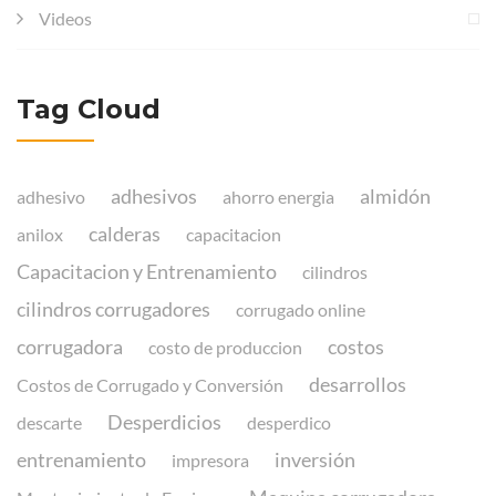
Videos
Tag Cloud
adhesivos
almidón
adhesivo
ahorro energia
calderas
anilox
capacitacion
Capacitacion y Entrenamiento
cilindros
cilindros corrugadores
corrugado online
corrugadora
costos
costo de produccion
desarrollos
Costos de Corrugado y Conversión
Desperdicios
descarte
desperdico
entrenamiento
inversión
impresora