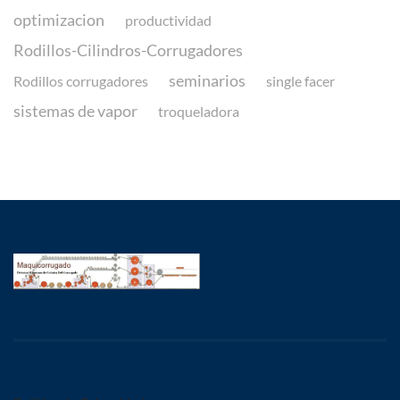
optimizacion
productividad
Rodillos-Cilindros-Corrugadores
seminarios
Rodillos corrugadores
single facer
sistemas de vapor
troqueladora