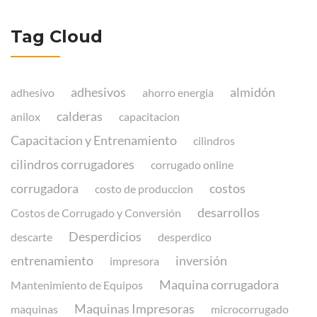
Tag Cloud
adhesivos
almidón
adhesivo
ahorro energia
calderas
anilox
capacitacion
Capacitacion y Entrenamiento
cilindros
cilindros corrugadores
corrugado online
corrugadora
costos
costo de produccion
desarrollos
Costos de Corrugado y Conversión
Desperdicios
descarte
desperdico
entrenamiento
inversión
impresora
Maquina corrugadora
Mantenimiento de Equipos
Maquinas Impresoras
maquinas
microcorrugado