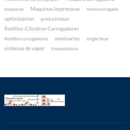
Maquinas Impresoras
maquinas
microcorrugado
optimizacion
productividad
Rodillos-Cilindros-Corrugadores
seminarios
Rodillos corrugadores
single facer
sistemas de vapor
troqueladora