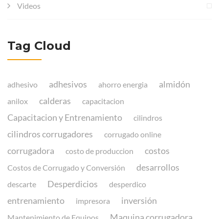
Videos
Tag Cloud
adhesivos
almidón
adhesivo
ahorro energia
calderas
anilox
capacitacion
Capacitacion y Entrenamiento
cilindros
cilindros corrugadores
corrugado online
corrugadora
costos
costo de produccion
desarrollos
Costos de Corrugado y Conversión
Desperdicios
descarte
desperdico
entrenamiento
inversión
impresora
Maquina corrugadora
Mantenimiento de Equipos