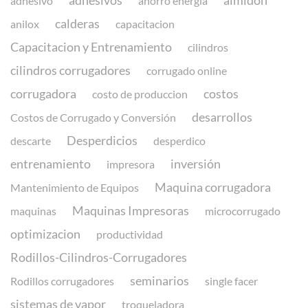
adhesivos
almidón
adhesivo
ahorro energia
calderas
anilox
capacitacion
Capacitacion y Entrenamiento
cilindros
cilindros corrugadores
corrugado online
corrugadora
costos
costo de produccion
desarrollos
Costos de Corrugado y Conversión
Desperdicios
descarte
desperdico
entrenamiento
inversión
impresora
Maquina corrugadora
Mantenimiento de Equipos
Maquinas Impresoras
maquinas
microcorrugado
optimizacion
productividad
Rodillos-Cilindros-Corrugadores
seminarios
Rodillos corrugadores
single facer
sistemas de vapor
troqueladora