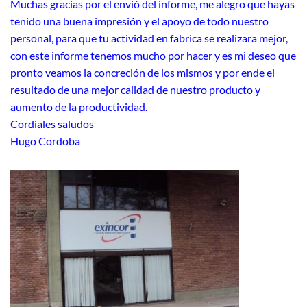
Muchas gracias por el envió del informe, me alegro que hayas
tenido una buena impresión y el apoyo de todo nuestro
personal, para que tu actividad en fabrica se realizara mejor,
con este informe tenemos mucho por hacer y es mi deseo que
pronto veamos la concreción de los mismos y por ende el
resultado de una mejor calidad de nuestro producto y
aumento de la productividad.
Cordiales saludos
Hugo Cordoba