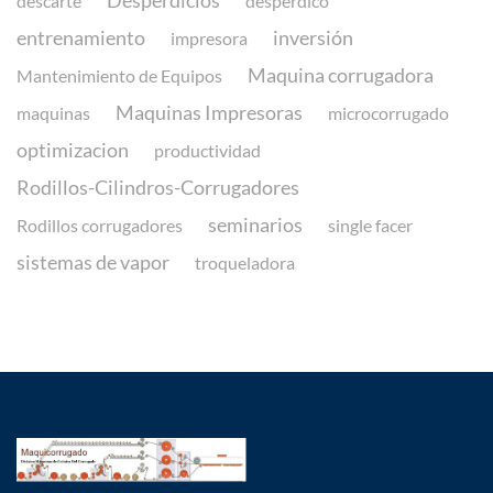
Desperdicios
descarte
desperdico
entrenamiento
inversión
impresora
Maquina corrugadora
Mantenimiento de Equipos
Maquinas Impresoras
maquinas
microcorrugado
optimizacion
productividad
Rodillos-Cilindros-Corrugadores
seminarios
Rodillos corrugadores
single facer
sistemas de vapor
troqueladora