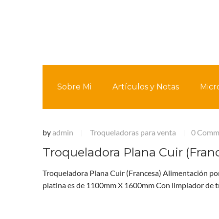
Sobre Mi
Artículos y Notas
Micr
by
admin
Troqueladoras para venta
0 Comm
|
|
Troqueladora Plana Cuir (Fran
Troqueladora Plana Cuir (Francesa) Alimentación po
platina es de 1100mm X 1600mm Con limpiador de tr