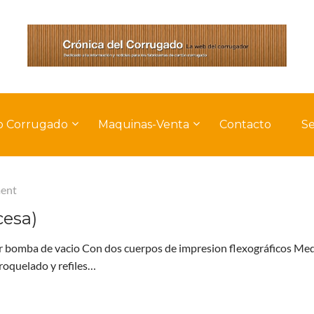
o Corrugado
Maquinas-Venta
Contacto
Se
ent
cesa)
r bomba de vacio Con dos cuerpos de impresion flexográficos Med
oquelado y refiles…