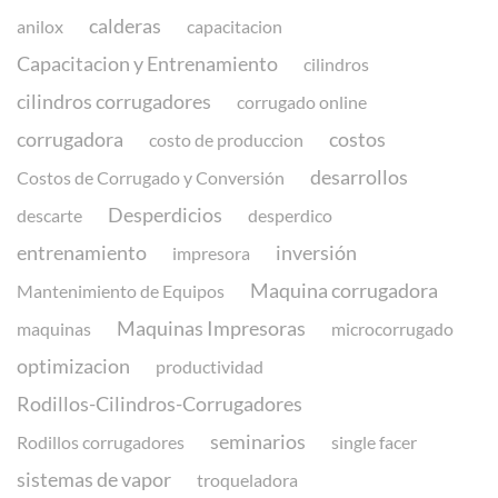
calderas
anilox
capacitacion
Capacitacion y Entrenamiento
cilindros
cilindros corrugadores
corrugado online
corrugadora
costos
costo de produccion
desarrollos
Costos de Corrugado y Conversión
Desperdicios
descarte
desperdico
entrenamiento
inversión
impresora
Maquina corrugadora
Mantenimiento de Equipos
Maquinas Impresoras
maquinas
microcorrugado
optimizacion
productividad
Rodillos-Cilindros-Corrugadores
seminarios
Rodillos corrugadores
single facer
sistemas de vapor
troqueladora