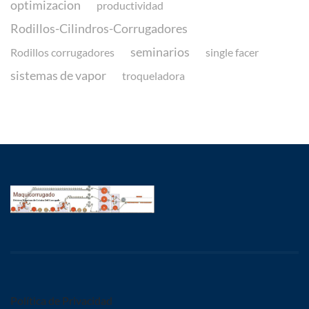
optimizacion
productividad
Rodillos-Cilindros-Corrugadores
seminarios
Rodillos corrugadores
single facer
sistemas de vapor
troqueladora
Política de Privacidad