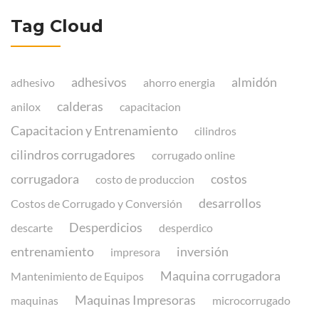
Tag Cloud
adhesivos
almidón
adhesivo
ahorro energia
calderas
anilox
capacitacion
Capacitacion y Entrenamiento
cilindros
cilindros corrugadores
corrugado online
corrugadora
costos
costo de produccion
desarrollos
Costos de Corrugado y Conversión
Desperdicios
descarte
desperdico
entrenamiento
inversión
impresora
Maquina corrugadora
Mantenimiento de Equipos
Maquinas Impresoras
maquinas
microcorrugado