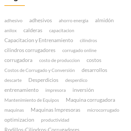
adhesivos
almidón
adhesivo
ahorro energia
calderas
anilox
capacitacion
Capacitacion y Entrenamiento
cilindros
cilindros corrugadores
corrugado online
corrugadora
costos
costo de produccion
desarrollos
Costos de Corrugado y Conversión
Desperdicios
descarte
desperdico
entrenamiento
inversión
impresora
Maquina corrugadora
Mantenimiento de Equipos
Maquinas Impresoras
maquinas
microcorrugado
optimizacion
productividad
Rodillos-Cilindros-Corrugadores