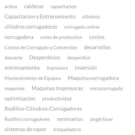
calderas
anilox
capacitacion
Capacitacion y Entrenamiento
cilindros
cilindros corrugadores
corrugado online
corrugadora
costos
costo de produccion
desarrollos
Costos de Corrugado y Conversión
Desperdicios
descarte
desperdico
entrenamiento
inversión
impresora
Maquina corrugadora
Mantenimiento de Equipos
Maquinas Impresoras
maquinas
microcorrugado
optimizacion
productividad
Rodillos-Cilindros-Corrugadores
seminarios
Rodillos corrugadores
single facer
sistemas de vapor
troqueladora