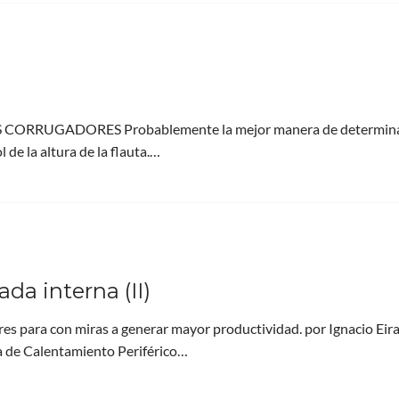
ORRUGADORES Probablemente la mejor manera de determin
 de la altura de la flauta.…
da interna (II)
res para con miras a generar mayor productividad. por Ignacio Eir
ca de Calentamiento Periférico…