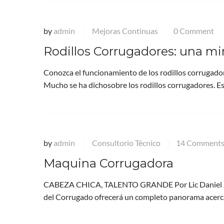
by
admin
Mejoras Continuas
0 Comment
|
|
Rodillos Corrugadores: una mi
Conozca el funcionamiento de los rodillos corrugado
Mucho se ha dichosobre los rodillos corrugadores. E
by
admin
Consultorio Técnico
14 Comment
|
|
Maquina Corrugadora
CABEZA CHICA, TALENTO GRANDE Por Lic Daniel J. H
del Corrugado ofrecerá un completo panorama acer