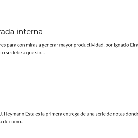
rada interna
res para con miras a generar mayor productividad. por Ignacio Eir
sto se debe a que sin…
s
eymann Esta es la primera entrega de una serie de notas dond
ca de cómo…