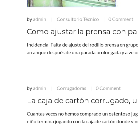
by
admin
Consultorio Técnico
0 Comment
|
|
Como ajustar la prensa con pa
Incidencia: Falta de ajuste del rodillo prensa en grup
arranque después de una parada prolongada y a vel
by
admin
Corrugadoras
0 Comment
|
|
La caja de cartón corrugado, u
Cuantas veces no hemos comprado un ostentoso jugue
niño termina jugando con la caja de cartón donde vi