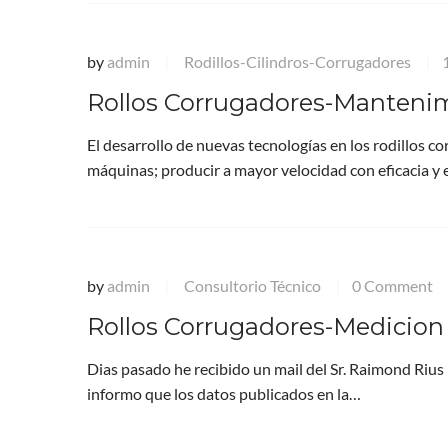
by
admin
Rodillos-Cilindros-Corrugadores
|
|
Rollos Corrugadores-Manteni
El desarrollo de nuevas tecnologías en los rodillos c
máquinas; producir a mayor velocidad con eficacia y 
by
admin
Consultorio Técnico
0 Comment
|
|
Rollos Corrugadores-Medicion 
Dias pasado he recibido un mail del Sr. Raimond Rius
informo que los datos publicados en la…