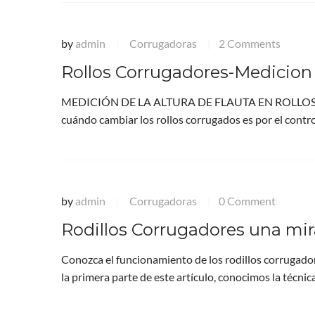
by
admin
Corrugadoras
2 Comments
|
|
Rollos Corrugadores-Medicion
MEDICIÓN DE LA ALTURA DE FLAUTA EN ROLLOS C
cuándo cambiar los rollos corrugados es por el control
by
admin
Corrugadoras
0 Comment
|
|
Rodillos Corrugadores una mira
Conozca el funcionamiento de los rodillos corrugado
la primera parte de este artículo, conocimos la técni