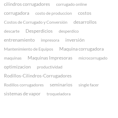
cilindros corrugadores
corrugado online
corrugadora
costos
costo de produccion
desarrollos
Costos de Corrugado y Conversión
Desperdicios
descarte
desperdico
entrenamiento
inversión
impresora
Maquina corrugadora
Mantenimiento de Equipos
Maquinas Impresoras
maquinas
microcorrugado
optimizacion
productividad
Rodillos-Cilindros-Corrugadores
seminarios
Rodillos corrugadores
single facer
sistemas de vapor
troqueladora