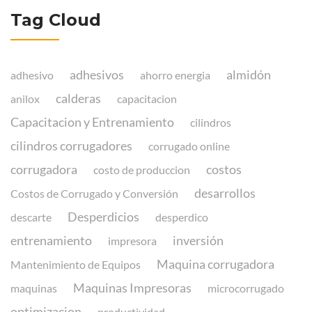
Tag Cloud
adhesivos
almidón
adhesivo
ahorro energia
calderas
anilox
capacitacion
Capacitacion y Entrenamiento
cilindros
cilindros corrugadores
corrugado online
corrugadora
costos
costo de produccion
desarrollos
Costos de Corrugado y Conversión
Desperdicios
descarte
desperdico
entrenamiento
inversión
impresora
Maquina corrugadora
Mantenimiento de Equipos
Maquinas Impresoras
maquinas
microcorrugado
optimizacion
productividad