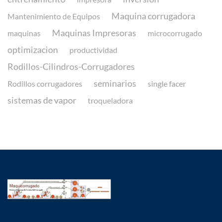
Maquina corrugadora
Mantenimiento de Equipos
Maquinas Impresoras
maquinas
microcorrugado
optimizacion
productividad
Rodillos-Cilindros-Corrugadores
seminarios
Rodillos corrugadores
single facer
sistemas de vapor
troqueladora