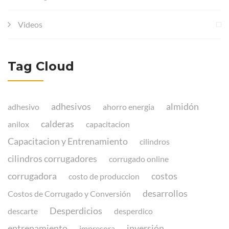
Videos
Tag Cloud
adhesivos
almidón
adhesivo
ahorro energia
calderas
anilox
capacitacion
Capacitacion y Entrenamiento
cilindros
cilindros corrugadores
corrugado online
corrugadora
costos
costo de produccion
desarrollos
Costos de Corrugado y Conversión
Desperdicios
descarte
desperdico
entrenamiento
inversión
impresora