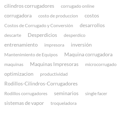
cilindros corrugadores
corrugado online
corrugadora
costos
costo de produccion
desarrollos
Costos de Corrugado y Conversión
Desperdicios
descarte
desperdico
entrenamiento
inversión
impresora
Maquina corrugadora
Mantenimiento de Equipos
Maquinas Impresoras
maquinas
microcorrugado
optimizacion
productividad
Rodillos-Cilindros-Corrugadores
seminarios
Rodillos corrugadores
single facer
sistemas de vapor
troqueladora