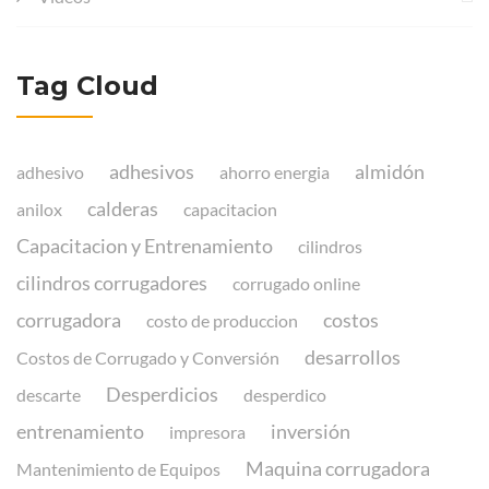
Tag Cloud
adhesivos
almidón
adhesivo
ahorro energia
calderas
anilox
capacitacion
Capacitacion y Entrenamiento
cilindros
cilindros corrugadores
corrugado online
corrugadora
costos
costo de produccion
desarrollos
Costos de Corrugado y Conversión
Desperdicios
descarte
desperdico
entrenamiento
inversión
impresora
Maquina corrugadora
Mantenimiento de Equipos