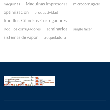
Maquinas Impresoras
maquinas
microcorrugado
optimizacion
productividad
Rodillos-Cilindros-Corrugadores
seminarios
Rodillos corrugadores
single facer
sistemas de vapor
troqueladora