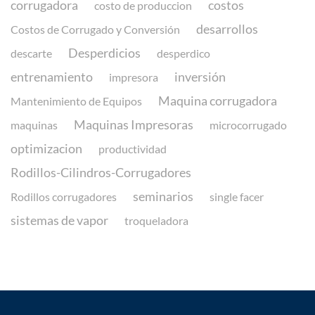
corrugadora
costos
costo de produccion
desarrollos
Costos de Corrugado y Conversión
Desperdicios
descarte
desperdico
entrenamiento
inversión
impresora
Maquina corrugadora
Mantenimiento de Equipos
Maquinas Impresoras
maquinas
microcorrugado
optimizacion
productividad
Rodillos-Cilindros-Corrugadores
seminarios
Rodillos corrugadores
single facer
sistemas de vapor
troqueladora