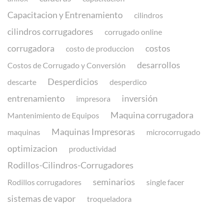
Capacitacion y Entrenamiento
cilindros
cilindros corrugadores
corrugado online
corrugadora
costos
costo de produccion
desarrollos
Costos de Corrugado y Conversión
Desperdicios
descarte
desperdico
entrenamiento
inversión
impresora
Maquina corrugadora
Mantenimiento de Equipos
Maquinas Impresoras
maquinas
microcorrugado
optimizacion
productividad
Rodillos-Cilindros-Corrugadores
seminarios
Rodillos corrugadores
single facer
sistemas de vapor
troqueladora