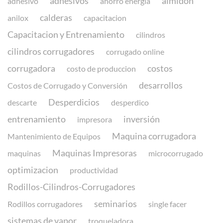
adhesivos
almidón
adhesivo
ahorro energia
calderas
anilox
capacitacion
Capacitacion y Entrenamiento
cilindros
cilindros corrugadores
corrugado online
corrugadora
costos
costo de produccion
desarrollos
Costos de Corrugado y Conversión
Desperdicios
descarte
desperdico
entrenamiento
inversión
impresora
Maquina corrugadora
Mantenimiento de Equipos
Maquinas Impresoras
maquinas
microcorrugado
optimizacion
productividad
Rodillos-Cilindros-Corrugadores
seminarios
Rodillos corrugadores
single facer
sistemas de vapor
troqueladora