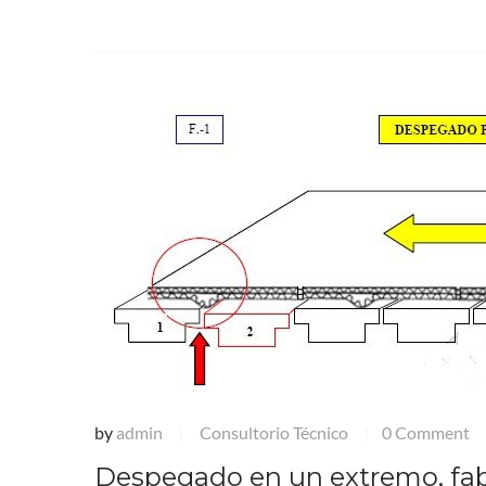
by
admin
Consultorio Técnico
0 Comment
|
|
Despegado en un extremo, fab