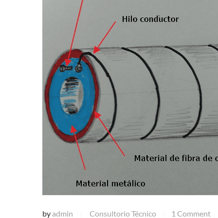
by
admin
Consultorio Técnico
1 Comment
|
|