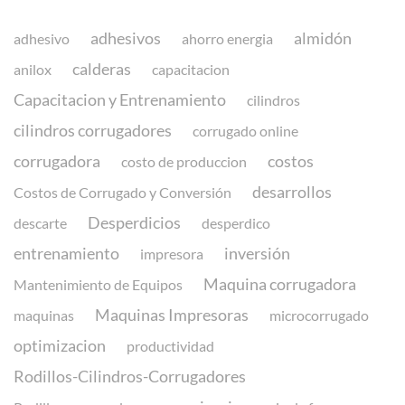
adhesivos
almidón
adhesivo
ahorro energia
calderas
anilox
capacitacion
Capacitacion y Entrenamiento
cilindros
cilindros corrugadores
corrugado online
corrugadora
costos
costo de produccion
desarrollos
Costos de Corrugado y Conversión
Desperdicios
descarte
desperdico
entrenamiento
inversión
impresora
Maquina corrugadora
Mantenimiento de Equipos
Maquinas Impresoras
maquinas
microcorrugado
optimizacion
productividad
Rodillos-Cilindros-Corrugadores