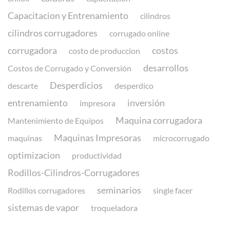
Capacitacion y Entrenamiento
cilindros
cilindros corrugadores
corrugado online
corrugadora
costos
costo de produccion
desarrollos
Costos de Corrugado y Conversión
Desperdicios
descarte
desperdico
entrenamiento
inversión
impresora
Maquina corrugadora
Mantenimiento de Equipos
Maquinas Impresoras
maquinas
microcorrugado
optimizacion
productividad
Rodillos-Cilindros-Corrugadores
seminarios
Rodillos corrugadores
single facer
sistemas de vapor
troqueladora