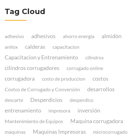
Tag Cloud
adhesivos
almidón
adhesivo
ahorro energia
calderas
anilox
capacitacion
Capacitacion y Entrenamiento
cilindros
cilindros corrugadores
corrugado online
corrugadora
costos
costo de produccion
desarrollos
Costos de Corrugado y Conversión
Desperdicios
descarte
desperdico
entrenamiento
inversión
impresora
Maquina corrugadora
Mantenimiento de Equipos
Maquinas Impresoras
maquinas
microcorrugado