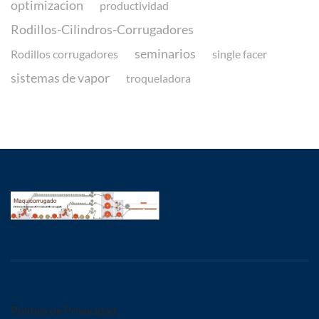
optimizacion
productividad
Rodillos-Cilindros-Corrugadores
seminarios
Rodillos corrugadores
single facer
sistemas de vapor
troqueladora
Política de Privacidad