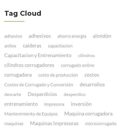
Tag Cloud
adhesivos
almidón
adhesivo
ahorro energia
calderas
anilox
capacitacion
Capacitacion y Entrenamiento
cilindros
cilindros corrugadores
corrugado online
corrugadora
costos
costo de produccion
desarrollos
Costos de Corrugado y Conversión
Desperdicios
descarte
desperdico
entrenamiento
inversión
impresora
Maquina corrugadora
Mantenimiento de Equipos
Maquinas Impresoras
maquinas
microcorrugado