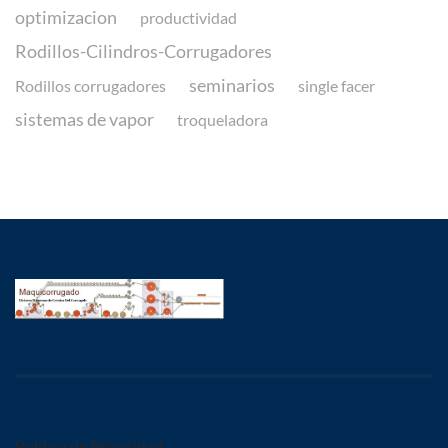
optimizacion
productividad
Rodillos-Cilindros-Corrugadores
seminarios
Rodillos corrugadores
single facer
sistemas de vapor
troqueladora
Política de Privacidad